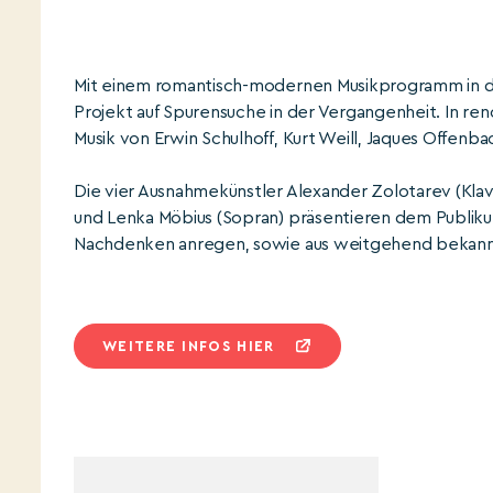
Mit einem romantisch-modernen Musikprogramm in de
Projekt auf Spurensuche in der Vergangenheit. In re
Musik von Erwin Schulhoff, Kurt Weill, Jaques Offenb
Die vier Ausnahmekünstler Alexander Zolotarev (Klavie
und Lenka Möbius (Sopran) präsentieren dem Publiku
Nachdenken anregen, sowie aus weitgehend bekan
WEITERE INFOS HIER