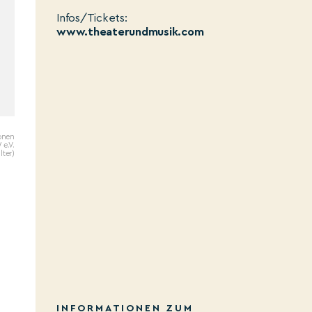
Infos/Tickets:
www.theaterundmusik.com
ionen
e.V.
lter)
INFORMATIONEN ZUM