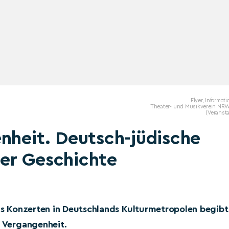
Flyer, Informat
Theater- und Musikverein NRW 
(Veransta
nheit. Deutsch-jüdische
er Geschichte
chs Konzerten in Deutschlands Kulturmetropolen begibt
r Vergangenheit.