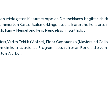
n wichtigsten Kulturmetropolen Deutschlands begibt sich d
nommierten Konzertsälen erklingen sechs klassische Konzerte 
ach, Fanny Hensel und Felix Mendelssohn Bartholdy.
r), Vadim Tchijik (Violine), Elena Gaponenko (Klavier und Cello
m ein kontrastreiches Programm aus seltenen Perlen, die zum
nten Werken.