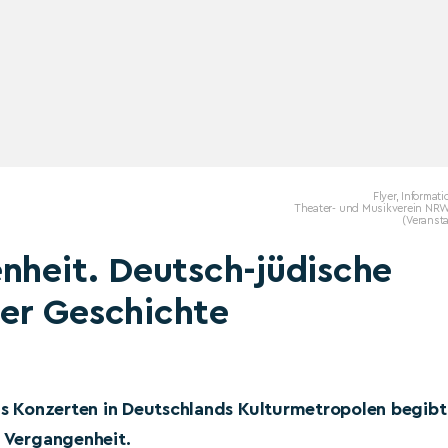
Flyer, Informat
Theater- und Musikverein NRW 
(Veransta
nheit. Deutsch-jüdische
er Geschichte
chs Konzerten in Deutschlands Kulturmetropolen begibt
r Vergangenheit.