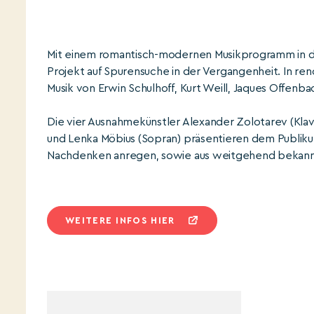
Mit einem romantisch-modernen Musikprogramm in de
Projekt auf Spurensuche in der Vergangenheit. In re
Musik von Erwin Schulhoff, Kurt Weill, Jaques Offenb
Die vier Ausnahmekünstler Alexander Zolotarev (Klavie
und Lenka Möbius (Sopran) präsentieren dem Publiku
Nachdenken anregen, sowie aus weitgehend bekan
WEITERE INFOS HIER