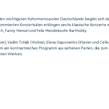
n wichtigsten Kulturmetropolen Deutschlands begibt sich d
nommierten Konzertsälen erklingen sechs klassische Konzerte 
ach, Fanny Hensel und Felix Mendelssohn Bartholdy.
r), Vadim Tchijik (Violine), Elena Gaponenko (Klavier und Cello
m ein kontrastreiches Programm aus seltenen Perlen, die zum
nten Werken.